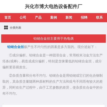
兴化市博大电热设备配件厂
首页
公司
产品
案例
新闻
招聘
联系
分类列表
铂铑合金丝主要用于热电偶
铂铑合金丝
极产生不均匀性的因素是多方面的。现分述如下：
①成分偏析。铂铑合金是一种固溶合金，常用粉末冶金方法生产
坯条(或棒)，易造成成分偏析，特别是含徕量低的铂铑合金丝，成分
偏析更容易发生。
②杂质含量和分布不均匀。铂铑合金是用铂铑或它们的化合物制
取的，其杂质含量随两种原材料的生产方法和批号不同而有较大的差
异，同时在生产过程中，由于工艺参数的差异，使杂质在合金中的分
布不均匀。